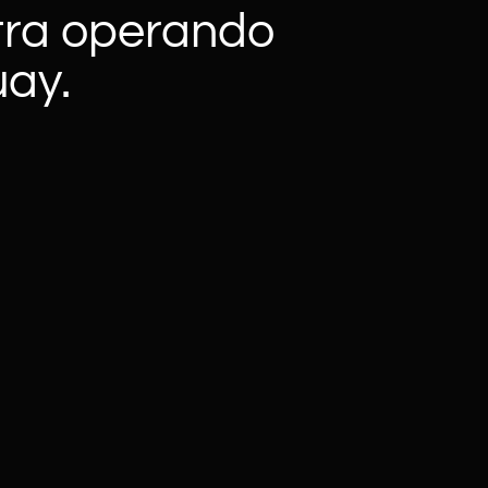
tra operando
ay.